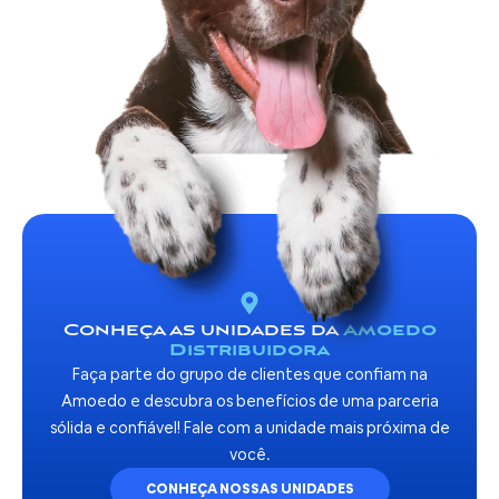
Conheça as unidades da
Amoedo
Distribuidora
Faça parte do grupo de clientes que confiam na
Amoedo e descubra os benefícios de uma parceria
sólida e confiável! Fale com a unidade mais próxima de
você.
CONHEÇA NOSSAS UNIDADES