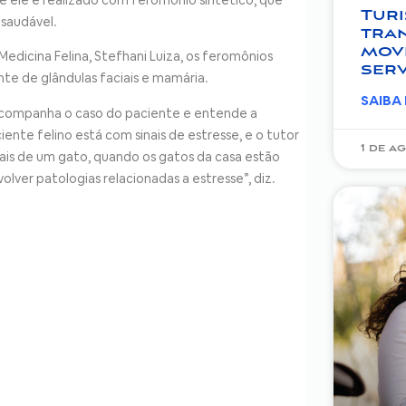
Turi
 saudável.
tra
mov
dicina Felina, Stefhani Luiza, os feromônios
serv
ente de glândulas faciais e mamária.
SAIBA
e acompanha o caso do paciente e entende a
nte felino está com sinais de estresse, e o tutor
1 de a
ais de um gato, quando os gatos da casa estão
lver patologias relacionadas a estresse”, diz.