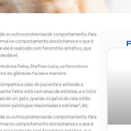
vidade ou outros problemas de comportamento. Para
é normal no comportamento dos bichanos e o que é
e ele é realizado com feromônio sintético, que
 saudável.
dicina Felina, Stefhani Luiza, os feromônios
ente de glândulas faciais e mamária.
e acompanha o caso do paciente e entende a
nte felino está com sinais de estresse, e o tutor
ais de um gato, quando os gatos da casa estão
lver patologias relacionadas a estresse”, diz.
vidade ou outros problemas de comportamento. Para
é normal no comportamento dos bichanos e o que é
e ele é realizado com feromônio sintético, que