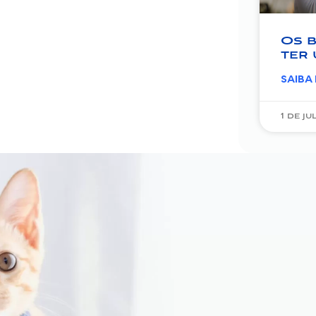
Os b
ter 
SAIBA
1 de j