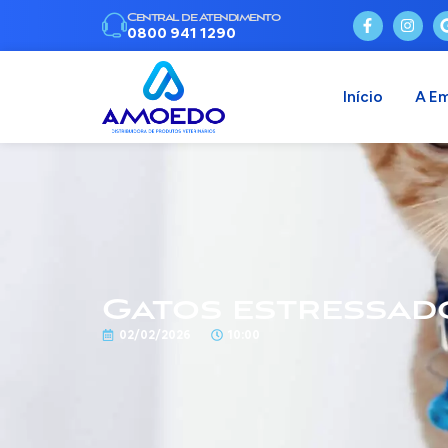
Central de Atendimento
0800 941 1290
Início
A E
Gatos estressado
02/02/2026
10:00