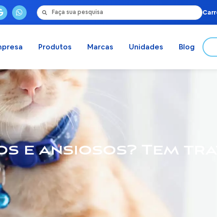
Carr
mpresa
Produtos
Marcas
Unidades
Blog
s e ansiosos? Tem tr