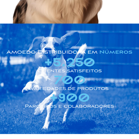
Amoedo Distribuidora em
Números
+
5.250
Clientes satisfeitos
700
Variedades de produtos
+
900
Parceiros e colaboradores