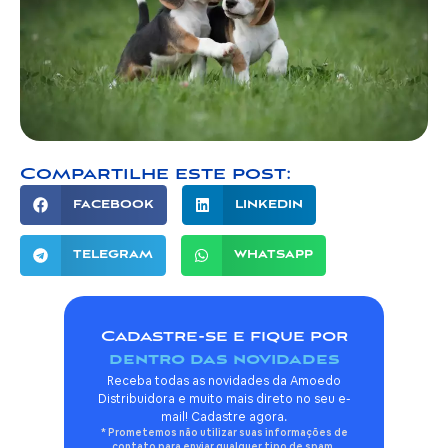
Compartilhe este post:
FACEBOOK
LINKEDIN
TELEGRAM
WHATSAPP
Cadastre-se e fique por
dentro das novidades
Receba todas as novidades da Amoedo
Distribuidora e muito mais direto no seu e-
mail! Cadastre agora.
* Prometemos não utilizar suas informações de
contato para enviar qualquer tipo de spam.