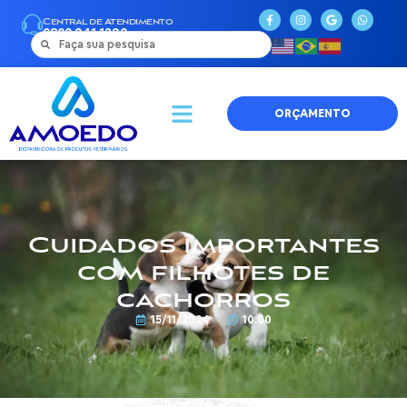
Central de Atendimento
0800 941 1290
ORÇAMENTO
Cuidados importantes
com filhotes de
cachorros
15/11/2024
10:00